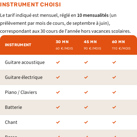
INSTRUMENT CHOISI
Le tarif indiqué est mensuel, réglé en
10 mensualités
(un
prélèvement par mois de cours, de septembre à juin),
correspondant aux 30 cours de l'année hors vacances scolaires.
30 MN
45 MN
60 MN
INSTRUMENT
60 €/MOIS
90 €/MOIS
110 €/MOIS
Guitare acoustique
✓
✓
✓
Guitare électrique
✓
✓
✓
Piano / Claviers
✓
✓
✓
Batterie
✓
✓
✓
Chant
✓
✓
✓