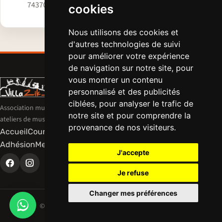
74370 Villaz
cookies
Nous utilisons des cookies et
d'autres technologies de suivi
pour améliorer votre expérience
de navigation sur notre site, pour
vous montrer un contenu
personnalisé et des publicités
ciblées, pour analyser le trafic de
Association musicale de Villaz — cours et
notre site et pour comprendre la
ateliers de musique pour enfants et adultes.
provenance de nos visiteurs.
Accueil
Cours
Profs
Tarifs
Inscriptions
Infos
Actualités
Contact
Adhésion
Mentions légales
Cookies
J'accepte
Je refuse
Changer mes préférences
©
2026
VillaZik — Villaz (74). Tous droits réservés.