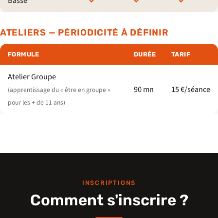
Basse
✓
✓
✓
ATELIERS — PÉRIODICITÉ À DÉFINIR
FORMULE
DURÉE
TARIF
Atelier Groupe
90 mn
15 €/séance
(apprentissage du « être en groupe »
pour les + de 11 ans)
INSCRIPTIONS
Comment s'inscrire ?