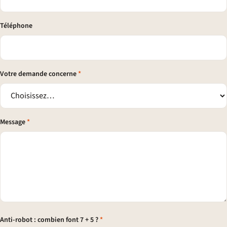
Téléphone
Votre demande concerne
*
Message
*
Anti-robot : combien font
7 + 5
?
*